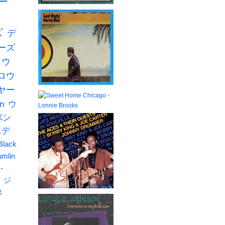
ー
ズ
デ
ーズ
ロウ
ロウ
ヤー
n
ウ
ボン
エデ
Black
umlin
-
ジ
ス