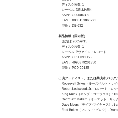
ディスク枚数: 1
レーベル: DELMARK
ASIN: B000004BJ9
EAN： 0038153063221
型番： DE-632
製品情報（国内版）
発売日: 2005/9/15
ディスク枚数: 1
レーベル: Pヴァイン・レコード
ASIN: B005OMBOS6
EAN： 4995879201350
型番： PCD-20135
出演アーティスト、または共演者,バック,
Roosevelt Sykes（ルーズベルト・サイクス
Robert Lockwood, Jr.（ロバート・
King Kolax（キング・コーラクス）: Tru
Oett "Sax" Mallard（オーエット・サック
Dave Myers（デイブ･マイヤース）: Ba
Fred Below（フレッド･ビロウ）: Drum