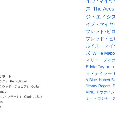
イブ･マイヤ
ス
The Aces
ジ・エイシ
イブ・マイヤ
フレッド･ビ
フレッド・ビ
ルイス・マイ
ズ
Willie Mabo
ィリー・メイ
Eddie Taylor
ィ・テイラー
サポート
& Blue
Hubert S
）: Piano,Vocal
Jimmy Rogers
P
ロックウッド・ジュニア）: Guitar
mpet
VINE
Pヴァイン
ス・マラード）: Clarinet, Sax
ミー・ロジャー
ss
s