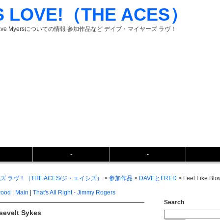
S LOVE!（THE ACES）
ave Myersについての情報 参加作品など デイブ・マイヤーズ ラヴ！
-
-
イヤーズ ラヴ！（THE ACES/ジ・エイシズ）
>
参加作品
>
DAVEとFRED
> Feel Like Blo
wood
|
Main
|
That's All Right - Jimmy Rogers
Search
sevelt Sykes