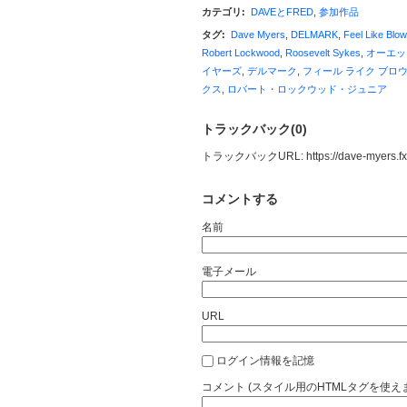
カテゴリ
:
DAVEとFRED
,
参加作品
タグ
:
Dave Myers
,
DELMARK
,
Feel Like Blo
Robert Lockwood
,
Roosevelt Sykes
,
オーエッ
イヤーズ
,
デルマーク
,
フィール ライク ブロウ
クス
,
ロバート・ロックウッド・ジュニア
トラックバック(0)
トラックバックURL: https://dave-myers.fxxk
コメントする
名前
電子メール
URL
ログイン情報を記憶
コメント (スタイル用のHTMLタグを使え