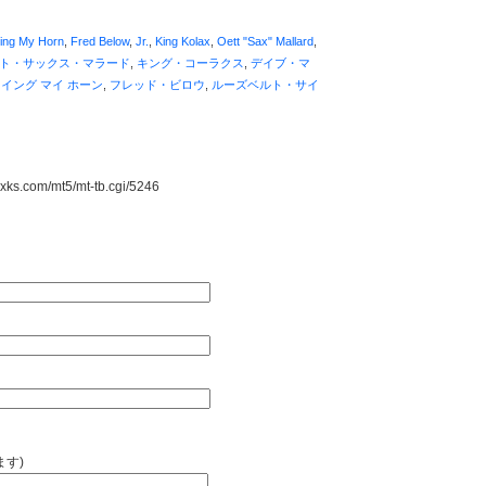
wing My Horn
,
Fred Below
,
Jr.
,
King Kolax
,
Oett "Sax" Mallard
,
ト・サックス・マラード
,
キング・コーラクス
,
デイブ・マ
イング マイ ホーン
,
フレッド・ビロウ
,
ルーズベルト・サイ
s.com/mt5/mt-tb.cgi/5246
ます)