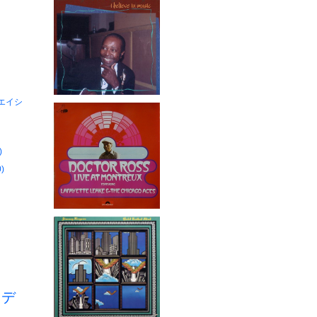
・エイシ
)
)
s
デ