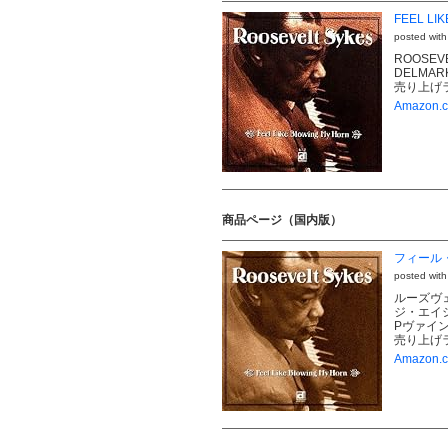
FEEL LI
posted wit
ROOSEVE
DELMARK 
売り上げラン
Amazon
商品ページ（国内版）
フィール
posted wit
ルーズヴ
ジ・エイ
Pヴァイン・
売り上げラ
Amazon