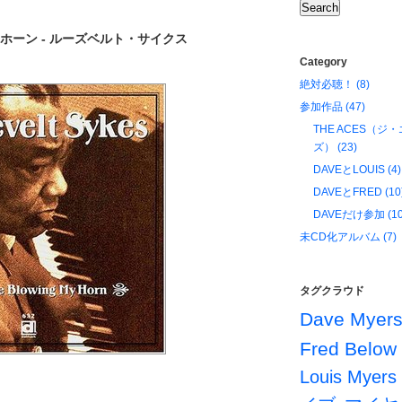
 ホーン - ルーズベルト・サイクス
Category
絶対必聴！ (8)
参加作品 (47)
THE ACES（ジ
ズ） (23)
DAVEとLOUIS (4)
DAVEとFRED (10
DAVEだけ参加 (10
未CD化アルバム (7)
タグクラウド
Dave Myer
Fred Below
Louis Myers