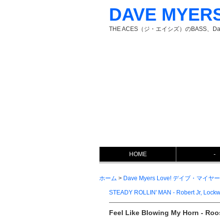
DAVE MYER
THE ACES（ジ・エイシズ）のBASS、D
HOME
-
ホーム
>
Dave Myers Love! デイブ・マ
STEADY ROLLIN' MAN - Robert Jr, Lock
Feel Like Blowing My Horn - Roo