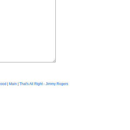
wood
|
Main
|
That's All Right - Jimmy Rogers