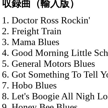
収録曲（輸入版）
1. Doctor Ross Rockin'
2. Freight Train
3. Mama Blues
4. Good Morning Little Sch
5. General Motors Blues
6. Got Something To Tell Y
7. Hobo Blues
8. Let's Boogie All Nigh L
9. Honey Bee Blues