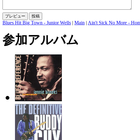
Blues Hit Big Town - Junior Wells
|
Main
|
Ain't Sick No More - Hom
参加アルバム