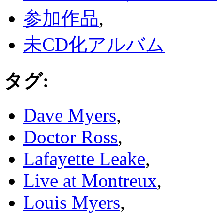
参加作品
,
未CD化アルバム
タグ
:
Dave Myers
,
Doctor Ross
,
Lafayette Leake
,
Live at Montreux
,
Louis Myers
,